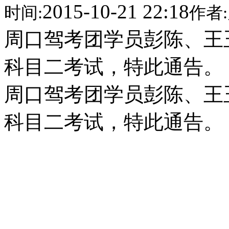
2015-10-21 22:18
时间:
作者:
周口驾考团学员彭陈、王
科目二考试，特此通告。 周
周口驾考团学员彭陈、王
科目二考试，特此通告。
周口驾
2015年1