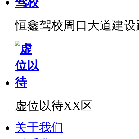
恒鑫驾校
周口大道建设路
虚位以待
XX区
关于我们