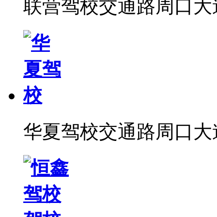
联营驾校
交通路周口大
华夏驾校
交通路周口大