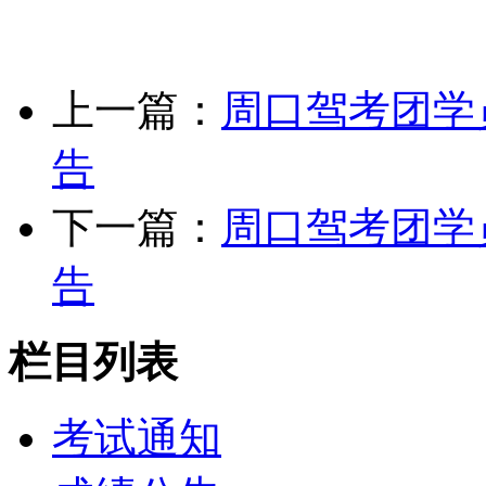
上一篇：
周口驾考团学
告
下一篇：
周口驾考团学
告
栏目列表
考试通知