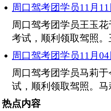
周口驾考团学员11月1
周口驾考团学员王玉花
考试，顺利领取驾照。王玉
周口驾考团学员11月0
周口驾考团学员马莉于
试，顺利领取驾照。马莉于
热点内容