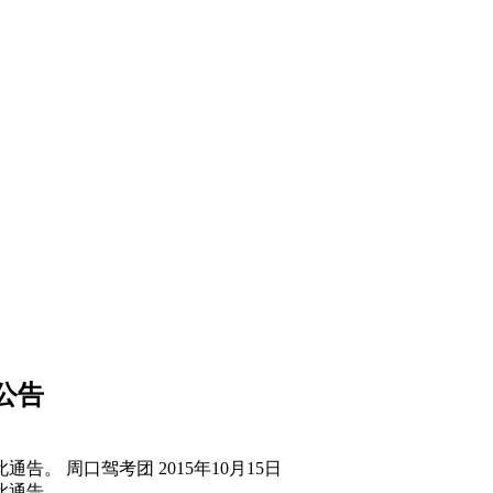
公告
。 周口驾考团 2015年10月15日
此通告。