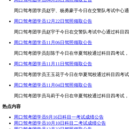
周口驾考团学员赵宇、杨勇豪于今日在交警队考试中心通过
周口驾考团学员12月22日驾照领取公告
周口驾考团学员赵宇于今日在交警队考试中心通过科目四考试
周口驾考团学员11月06日驾照领取公告
周口驾考团学员彭陈于今日在华夏驾校通过科目四考试，顺利
周口驾考团学员11月11日驾照领取公告
周口驾考团学员王玉花于今日在华夏驾校通过科目四考试，顺
周口驾考团学员11月04日驾照领取公告
周口驾考团学员马莉于今日在华夏驾校通过科目四考试，顺利
热点内容
周口驾考团学员9月16日科目一考试成绩公告
周口驾考团学员10月10日科目二考试成绩公告