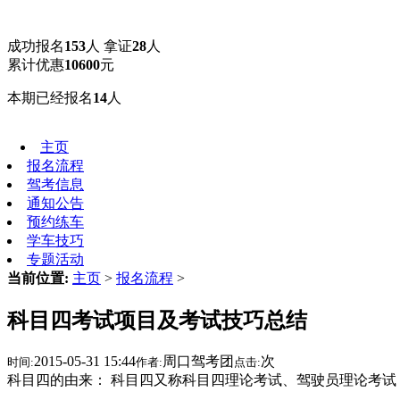
成功报名
153
人 拿证
28
人
累计优惠
10600
元
本期已经报名
14
人
主页
报名流程
驾考信息
通知公告
预约练车
学车技巧
专题活动
当前位置
:
主页
>
报名流程
>
科目四考试项目及考试技巧总结
2015-05-31 15:44
周口驾考团
次
时间:
作者:
点击:
科目四的由来： 科目四又称科目四理论考试、驾驶员理论考试