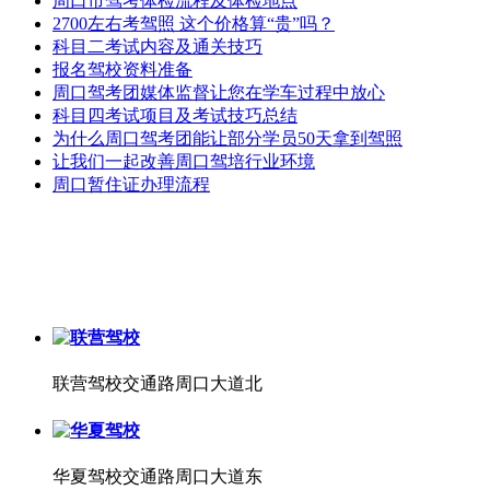
周口市驾考体检流程及体检地点
2700左右考驾照 这个价格算“贵”吗？
科目二考试内容及通关技巧
报名驾校资料准备
周口驾考团媒体监督让您在学车过程中放心
科目四考试项目及考试技巧总结
为什么周口驾考团能让部分学员50天拿到驾照
让我们一起改善周口驾培行业环境
周口暂住证办理流程
联营驾校
交通路周口大道北
华夏驾校
交通路周口大道东