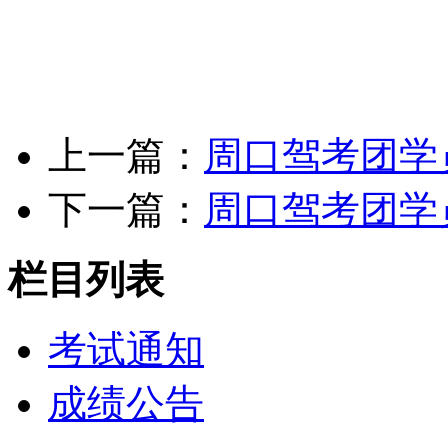
上一篇：
周口驾考团学
下一篇：
周口驾考团学
栏目列表
考试通知
成绩公告