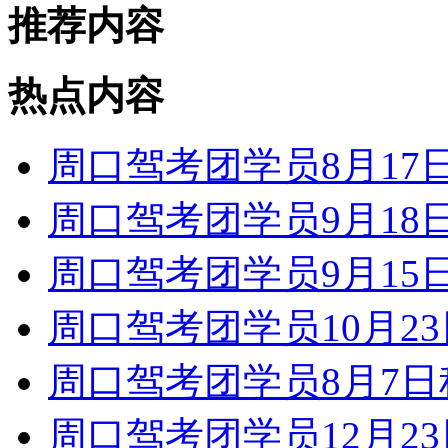
推荐内容
热点内容
周口驾考团学员8月17
周口驾考团学员9月18
周口驾考团学员9月15
周口驾考团学员10月2
周口驾考团学员8月7
周口驾考团学员12月2