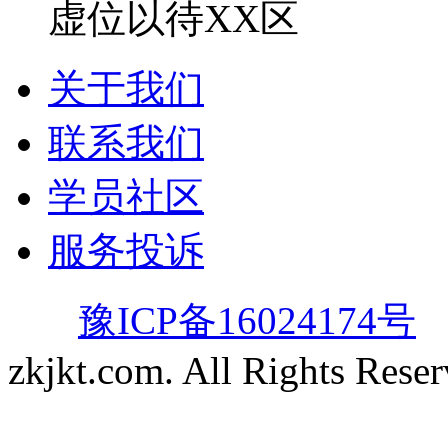
虚位以待
XX区
关于我们
联系我们
学员社区
服务投诉
豫ICP备16024174号
C
zkjkt.com. All Rights Rese