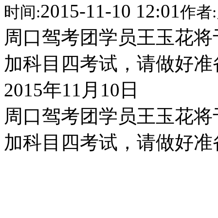
2015-11-10 12:01
时间:
作者:
周口驾考团学员王玉花将于
加科目四考试，请做好准
2015年11月10日
周口驾考团学员王玉花将于
加科目四考试，请做好准
周口驾
2015年1